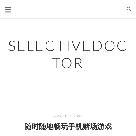
Skip
to
content
SELECTIVEDOC
TOR
MARCH 7, 2025
随时随地畅玩手机赌场游戏