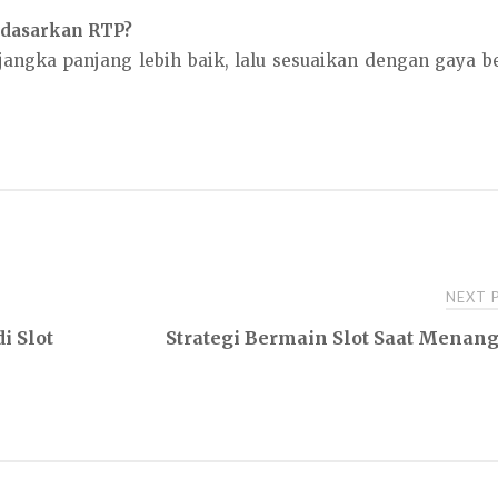
erdasarkan RTP?
 jangka panjang lebih baik, lalu sesuaikan dengan gaya b
NEXT
i Slot
Strategi Bermain Slot Saat Menang