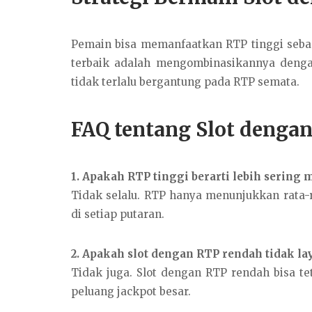
Pemain bisa memanfaatkan RTP tinggi sebag
terbaik adalah mengombinasikannya denga
tidak terlalu bergantung pada RTP semata.
FAQ tentang Slot denga
1. Apakah RTP tinggi berarti lebih sering
Tidak selalu. RTP hanya menunjukkan rata-
di setiap putaran.
2. Apakah slot dengan RTP rendah tidak l
Tidak juga. Slot dengan RTP rendah bisa te
peluang jackpot besar.