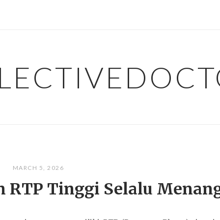
LECTIVEDOC
MARCH 5, 2026
n RTP Tinggi Selalu Menan