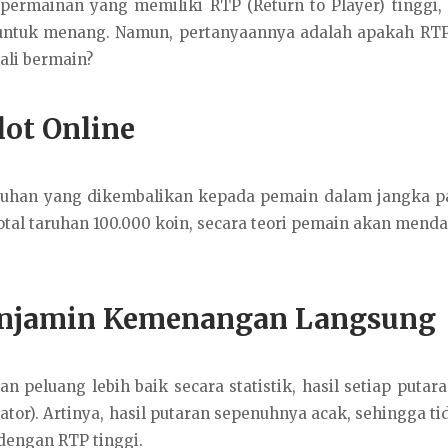
permainan yang memiliki RTP (Return to Player) tinggi,
untuk menang. Namun, pertanyaannya adalah apakah RTP
ali bermain?
ot Online
taruhan yang dikembalikan kepada pemain dalam jangka p
total taruhan 100.000 koin, secara teori pemain akan mend
njamin Kemenangan Langsung
peluang lebih baik secara statistik, hasil setiap putara
or). Artinya, hasil putaran sepenuhnya acak, sehingga ti
dengan RTP tinggi.