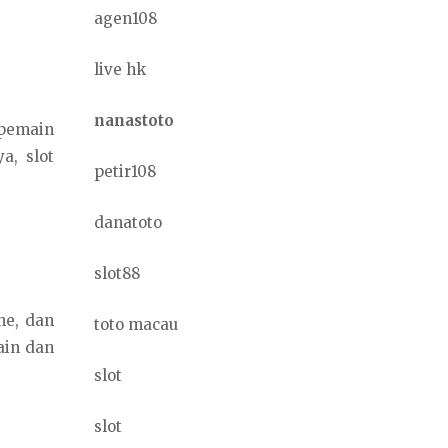
agen108
live hk
nanastoto
 pemain
a, slot
petir108
danatoto
slot88
ine, dan
toto macau
ain dan
slot
slot