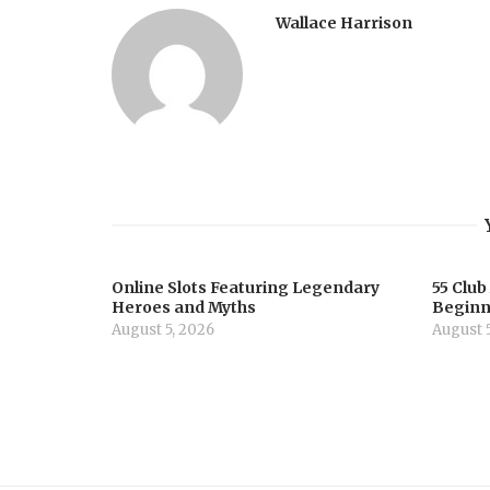
Wallace Harrison
Online Slots Featuring Legendary
55 Club
Heroes and Myths
Beginn
August 5, 2026
August 