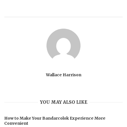
Wallace Harrison
YOU MAY ALSO LIKE
How to Make Your Bandarcolok Experience More
Convenient