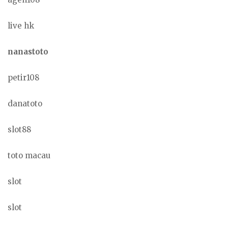
live hk
nanastoto
petir108
danatoto
slot88
toto macau
slot
slot