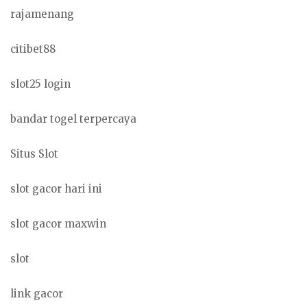
rajamenang
citibet88
slot25 login
bandar togel terpercaya
Situs Slot
slot gacor hari ini
slot gacor maxwin
slot
link gacor