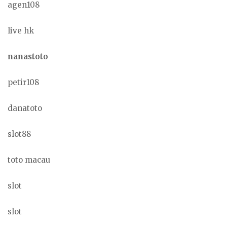
agen108
live hk
nanastoto
petir108
danatoto
slot88
toto macau
slot
slot