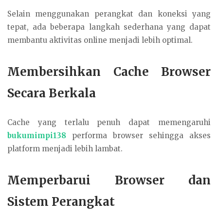
Selain menggunakan perangkat dan koneksi yang
tepat, ada beberapa langkah sederhana yang dapat
membantu aktivitas online menjadi lebih optimal.
Membersihkan Cache Browser
Secara Berkala
Cache yang terlalu penuh dapat memengaruhi
bukumimpi138
performa browser sehingga akses
platform menjadi lebih lambat.
Memperbarui Browser dan
Sistem Perangkat