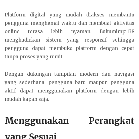
Platform digital yang mudah diakses membantu
pengguna menghemat waktu dan membuat aktivitas
online terasa lebih nyaman. Bukumimpi138
menghadirkan sistem yang responsif sehingga
pengguna dapat membuka platform dengan cepat
tanpa proses yang rumit.
Dengan dukungan tampilan modern dan navigasi
yang sederhana, pengguna baru maupun pengguna
aktif dapat menggunakan platform dengan lebih
mudah kapan saja.
Menggunakan Perangkat
yang Sesuai