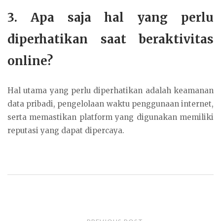
3. Apa saja hal yang perlu
diperhatikan saat beraktivitas
online?
Hal utama yang perlu diperhatikan adalah keamanan
data pribadi, pengelolaan waktu penggunaan internet,
serta memastikan platform yang digunakan memiliki
reputasi yang dapat dipercaya.
Post