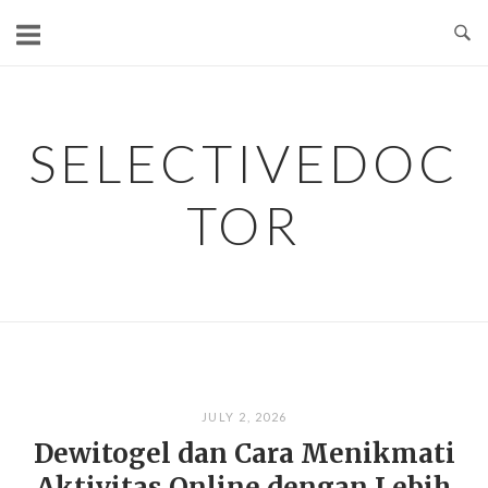
Skip
to
content
SELECTIVEDOC
TOR
JULY 2, 2026
Dewitogel dan Cara Menikmati
Aktivitas Online dengan Lebih