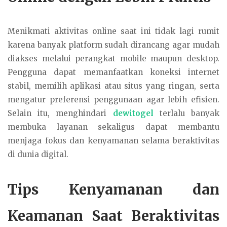
Menikmati aktivitas online saat ini tidak lagi rumit
karena banyak platform sudah dirancang agar mudah
diakses melalui perangkat mobile maupun desktop.
Pengguna dapat memanfaatkan koneksi internet
stabil, memilih aplikasi atau situs yang ringan, serta
mengatur preferensi penggunaan agar lebih efisien.
Selain itu, menghindari
dewitogel
terlalu banyak
membuka layanan sekaligus dapat membantu
menjaga fokus dan kenyamanan selama beraktivitas
di dunia digital.
Tips Kenyamanan dan
Keamanan Saat Beraktivitas