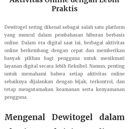
Praktis
Dewitogel sering dikenal sebagai salah satu platform
yang muncul dalam pembahasan hiburan berbasis
online. Dalam era digital saat ini, berbagai aktivitas
online berkembang dengan cepat dan memberikan
banyak pilihan bagi pengguna untuk menikmati
layanan digital secara lebih fleksibel. Namun, penting
untuk memahami bahwa setiap aktivitas online
sebaiknya dijalankan dengan bijak, terkontrol, dan
tetap mengutamakan keamanan serta kenyamanan
pengguna.
Mengenal Dewitogel dalam