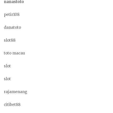
nanastoto
petir108
danatoto
slot88
toto macau
slot
slot
rajamenang
citibet88