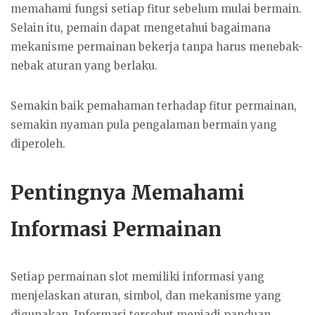
memahami fungsi setiap fitur sebelum mulai bermain.
Selain itu, pemain dapat mengetahui bagaimana
mekanisme permainan bekerja tanpa harus menebak-
nebak aturan yang berlaku.
Semakin baik pemahaman terhadap fitur permainan,
semakin nyaman pula pengalaman bermain yang
diperoleh.
Pentingnya Memahami
Informasi Permainan
Setiap permainan slot memiliki informasi yang
menjelaskan aturan, simbol, dan mekanisme yang
digunakan. Informasi tersebut menjadi panduan