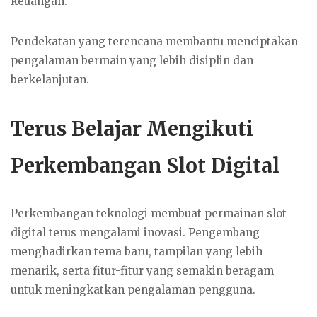
keuangan.
Pendekatan yang terencana membantu menciptakan
pengalaman bermain yang lebih disiplin dan
berkelanjutan.
Terus Belajar Mengikuti
Perkembangan Slot Digital
Perkembangan teknologi membuat permainan slot
digital terus mengalami inovasi. Pengembang
menghadirkan tema baru, tampilan yang lebih
menarik, serta fitur-fitur yang semakin beragam
untuk meningkatkan pengalaman pengguna.