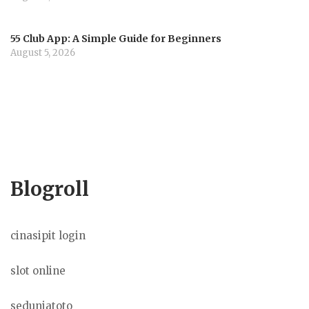
55 Club App: A Simple Guide for Beginners
August 5, 2026
Blogroll
cinasipit login
slot online
seduniatoto