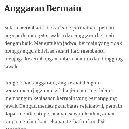
Anggaran Bermain
Selain memahami mekanisme permainan, pemain
juga perlu mengatur waktu dan anggaran bermain
dengan baik. Menentukan jadwal bermain yang tidak
mengganggu aktivitas sehari-hari membantu
menjaga keseimbangan antara hiburan dan tanggung
jawab.
Pengelolaan anggaran yang sesuai dengan
kemampuan juga menjadi bagian penting dalam
membangun kebiasaan bermain yang bertanggung
jawab. Dengan menetapkan batas sejak awal, pemain
dapat menikmati permainan secara lebih nyaman
tanpa memberikan tekanan terhadap kondisi