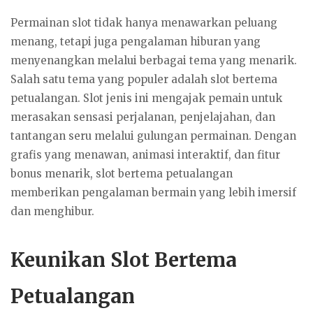
Permainan slot tidak hanya menawarkan peluang
menang, tetapi juga pengalaman hiburan yang
menyenangkan melalui berbagai tema yang menarik.
Salah satu tema yang populer adalah slot bertema
petualangan. Slot jenis ini mengajak pemain untuk
merasakan sensasi perjalanan, penjelajahan, dan
tantangan seru melalui gulungan permainan. Dengan
grafis yang menawan, animasi interaktif, dan fitur
bonus menarik, slot bertema petualangan
memberikan pengalaman bermain yang lebih imersif
dan menghibur.
Keunikan Slot Bertema
Petualangan