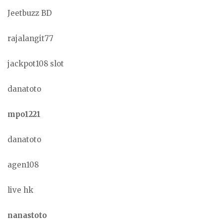
Jeetbuzz BD
rajalangit77
jackpot108 slot
danatoto
mpo1221
danatoto
agen108
live hk
nanastoto