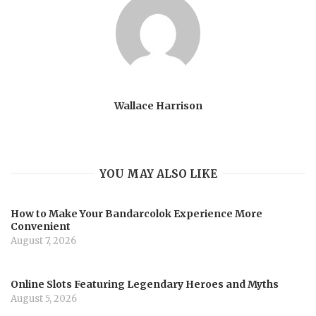
Wallace Harrison
YOU MAY ALSO LIKE
How to Make Your Bandarcolok Experience More
Convenient
August 7, 2026
Online Slots Featuring Legendary Heroes and Myths
August 5, 2026