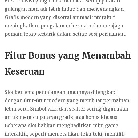
efek transisi yang halus membuat setiap putaran
gulungan menjadi lebih hidup dan menyenangkan.
Grafis modern yang disertai animasi interaktif
meningkatkan pengalaman bermain dan menjaga
pemain tetap tertarik dalam setiap sesi permainan.
Fitur Bonus yang Menambah
Keseruan
Slot bertema petualangan umumnya dilengkapi
dengan fitur-fitur modern yang membuat permainan
lebih seru. Simbol wild dan scatter sering digunakan
untuk memicu putaran gratis atau bonus khusus.
Beberapa slot bahkan menghadirkan mini game
interaktif, seperti memecahkan teka-teki, memilih